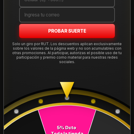
Cantidad
AGREGAR AL CARRO
PROBAR SUERTE
COMPRAR AHORA
Solo un giro por RUT. Los descuentos aplican exclusivamente
sobre los valores de la página web y no son acumulables con
Mostrar stock de ubicaciones
otras promociones. Al participar, autorizas el posible uso de tu
participación y premio como material para nuestras redes
sociales.
DESCRIPCIÓN
NEUMÁTICO 255/40R19 FALKEN CT60AS 100V. Instalación,
balanceo y válvulas nuevas, incluido en tu compra.
Leer más
DETALLES
ANCHO:
255
5% Dcto
PERFIL:
40
Toda la tienda