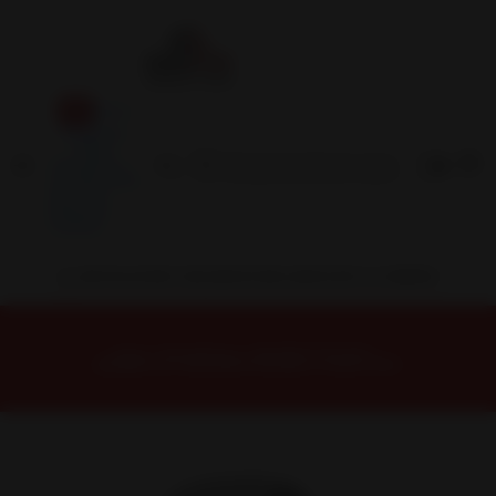
Inicio
Contacto
Blog
Términos y
Condiciones
Servicio
Estación
Central
INSTALACION Y BALANCEO INCLUIDOS EN TU COMPRA
Inicio
Neumáticos
NEUMATICOS R19
NEUMÁTICO 255/40R19 FALKEN CT60AS 100V