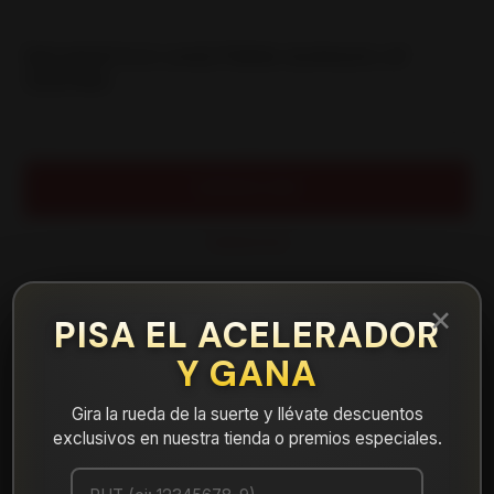
|
NEUMATICO 245/75R16 SUMAXX AT
120/116S
Cantidad
AGREGAR AL CARRO
COMPRAR AHORA
Mostrar stock de ubicaciones
×
PISA EL ACELERADOR
Y GANA
DESCRIPCIÓN
NEUMATICO 245/75R16 SUMAXX AT 120/116S. Instalación,
Gira la rueda de la suerte y llévate descuentos
balanceo y válvulas nuevas, incluido en tu compra.
exclusivos en nuestra tienda o premios especiales.
Leer más