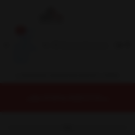
Inicio
Contacto
Blog
Términos y
Condiciones
Servicio
Estación
Central
INSTALACION Y BALANCEO INCLUIDOS EN TU COMPRA
Inicio
Neumáticos
NEUMATICOS R16
NEUMATICO 245/75R16 SUMAXX AT 120/116S