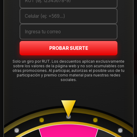
DETALLES
ANCHO:
245
PERFIL:
75
ARO:
16
PROBAR SUERTE
COMPARTE ESTE PRODUCTO
Solo un giro por RUT. Los descuentos aplican exclusivamente
sobre los valores de la página web y no son acumulables con
otras promociones. Al participar, autorizas el posible uso de tu
participación y premio como material para nuestras redes
sociales.
También podría interesarte uno de estos
2457016SUMAAIN
|
SUMAXX
NEUMÁTICO 245/70R16 SUMAXX AT
$109.900