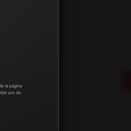
de la página
ible uso de