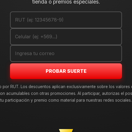
tienda o premios especiales.
PROBAR SUERTE
o por RUT. Los descuentos aplican exclusivamente sobre los valores 
on acumulables con otras promociones. Al participar, autorizas el pos
tu participación y premio como material para nuestras redes sociales.