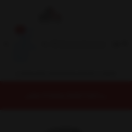
Inicio
Contacto
Blog
Términos y
Condiciones
Servicio
Estación
Central
INSTALACION Y BALANCEO INCLUIDOS EN TU COMPRA
Inicio
Neumáticos
NEUMATICOS R19
NEUMÁTICO 245/45R19 FALKEN CT60AS 102V