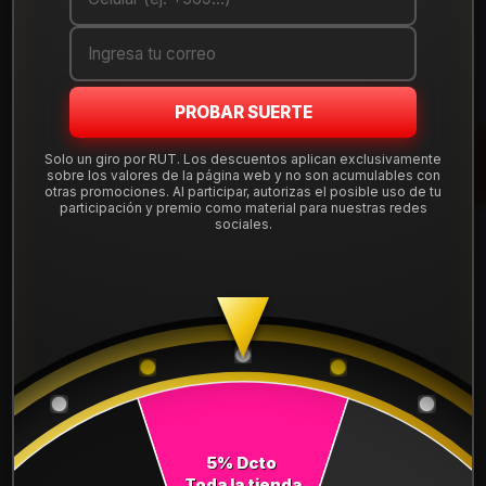
Cantidad
AGREGAR AL CARRO
PROBAR SUERTE
COMPRAR AHORA
Solo un giro por RUT. Los descuentos aplican exclusivamente
sobre los valores de la página web y no son acumulables con
Mostrar stock de ubicaciones
otras promociones. Al participar, autorizas el posible uso de tu
participación y premio como material para nuestras redes
sociales.
DESCRIPCIÓN
NEUMÁTICO 245/45R19 FALKEN CT60AS 102V. Instalación,
balanceo y válvulas nuevas, incluido en tu compra.
Leer más
DETALLES
ANCHO:
245
5% Dcto
PERFIL:
45
Toda la tienda