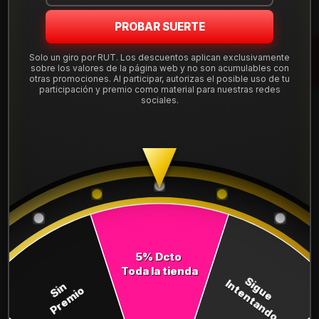
Mostrar stock de ubicaciones
PROBAR SUERTE
Solo un giro por RUT. Los descuentos aplican exclusivamente
DESCRIPCIÓN
sobre los valores de la página web y no son acumulables con
otras promociones. Al participar, autorizas el posible uso de tu
Neumático 235/75R15 Nexen Roadian At Pro. Instalación,
participación y premio como material para nuestras redes
balanceo y válvulas nuevas, incluido en tu compra.
sociales.
Leer más
DETALLES
ANCHO:
235
PERFIL:
75
ARO:
15
5% Dcto
COMPARTE ESTE PRODUCTO
Toda la tienda
Sigue
Intentando
Sin
Premio