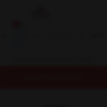
Inicio
Contacto
Blog
Términos y
Condiciones
Servicio
Estación
Central
INSTALACION Y BALANCEO INCLUIDOS EN TU COMPRA
Inicio
Neumáticos
NEUMATICOS R15
Neumático 235/75R15 Nexen Roadian At Pro