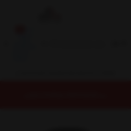
Inicio
Contacto
Blog
Términos y
Condiciones
Servicio
Estación
Central
INSTALACION Y BALANCEO INCLUIDOS EN TU COMPRA
Inicio
Neumáticos
NEUMATICOS R19
NEUMÁTICO 235/60R19 DUNLOP MAX060 103V