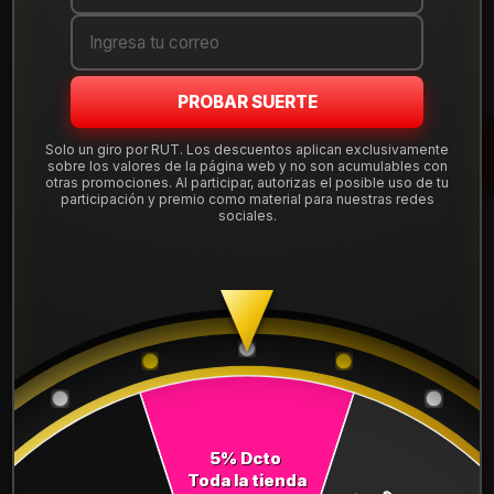
Cantidad
AGREGAR AL CARRO
PROBAR SUERTE
COMPRAR AHORA
Solo un giro por RUT. Los descuentos aplican exclusivamente
sobre los valores de la página web y no son acumulables con
otras promociones. Al participar, autorizas el posible uso de tu
Mostrar stock de ubicaciones
participación y premio como material para nuestras redes
sociales.
DESCRIPCIÓN
NEUMÁTICO 235/60R19 DUNLOP MAX060 103V
Leer más
DETALLES
ANCHO:
235
PERFIL:
60
5% Dcto
Toda la tienda
ARO:
19