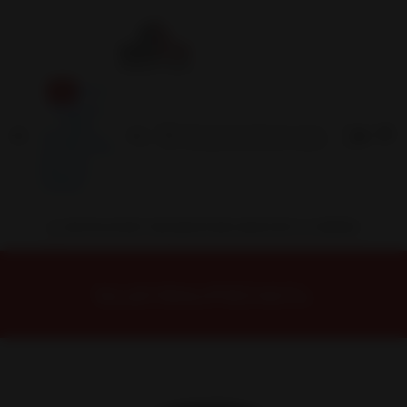
Inicio
Contacto
Blog
Términos y
Condiciones
Servicio
Estación
Central
INSTALACION Y BALANCEO INCLUIDOS EN TU COMPRA
Inicio
Neumáticos
NEUMATICOS R17
Neumático 235/55ZR17 Nexen Nfera Su1