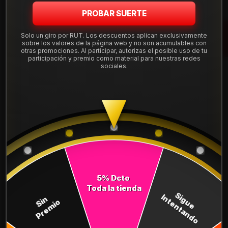
PROBAR SUERTE
DESCRIPCIÓN
Solo un giro por RUT. Los descuentos aplican exclusivamente
sobre los valores de la página web y no son acumulables con
Neumático 235/55ZR17 Nexen Nfera Su1. Instalación,
otras promociones. Al participar, autorizas el posible uso de tu
participación y premio como material para nuestras redes
balanceo y válvulas nuevas, incluido en tu compra.
sociales.
Leer más
DETALLES
ANCHO:
235
PERFIL:
55
ARO:
17
COMPARTE ESTE PRODUCTO
5% Dcto
Toda la tienda
Sigue
Intentando
Sin
Premio