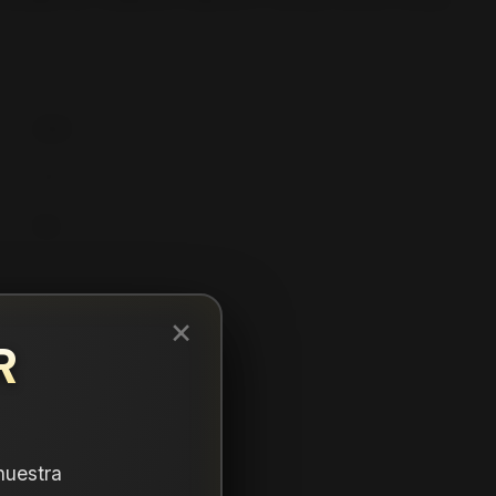
225
75
16
×
R
nuestra