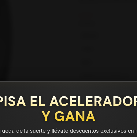
en tu compra.
Leer más
DETALLES
ANCHO:
PERFIL:
ARO:
COMPARTE ESTE PRODUCTO
PISA EL ACELERADO
Y GANA
a rueda de la suerte y llévate descuentos exclusivos en 