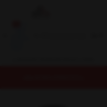
Inicio
Contacto
Blog
Términos y
Condiciones
Servicio
Estación
Central
INSTALACION Y BALANCEO INCLUIDOS EN TU COMPRA
Inicio
Neumáticos
NEUMATICOS R17
NEUMÁTICO 225/70R17 DUNLOP AT5 108S