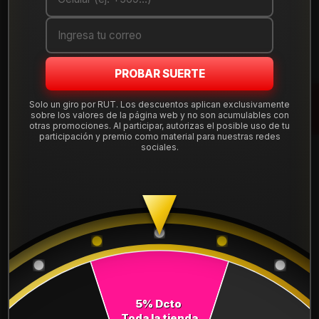
Cantidad
AGREGAR AL CARRO
PROBAR SUERTE
COMPRAR AHORA
Solo un giro por RUT. Los descuentos aplican exclusivamente
sobre los valores de la página web y no son acumulables con
Mostrar stock de ubicaciones
otras promociones. Al participar, autorizas el posible uso de tu
participación y premio como material para nuestras redes
sociales.
DESCRIPCIÓN
NEUMÁTICO 225/70R17 DUNLOP AT5 108S. Instalación,
balanceo y válvulas nuevas, incluido en tu compra.
Leer más
DETALLES
ANCHO:
225
5% Dcto
PERFIL:
70
Toda la tienda