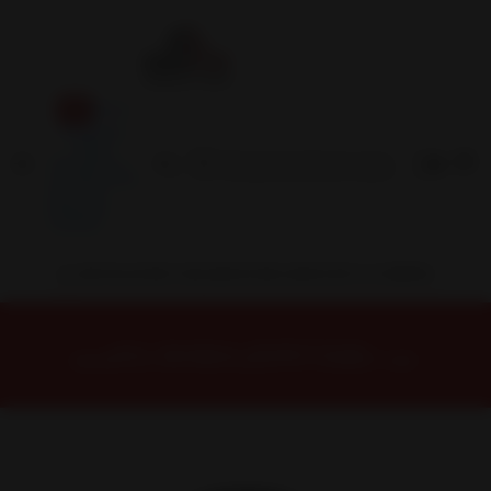
Inicio
Contacto
Blog
Términos y
Condiciones
Servicio
Estación
Central
INSTALACION Y BALANCEO INCLUIDOS EN TU COMPRA
Inicio
Neumáticos
NEUMATICOS R15
NEUMÁTICO 215/70R15 DUNLOP SP TOURING T1 98T