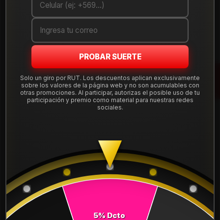
Cantidad
AGREGAR AL CARRO
PROBAR SUERTE
COMPRAR AHORA
Solo un giro por RUT. Los descuentos aplican exclusivamente
Mostrar stock de ubicaciones
sobre los valores de la página web y no son acumulables con
otras promociones. Al participar, autorizas el posible uso de tu
participación y premio como material para nuestras redes
sociales.
DESCRIPCIÓN
NEUMÁTICO 215/70R15 DUNLOP SP TOURING T1 98T.
Instalación, balanceo y válvulas nuevas, incluido en tu
compra.
Leer más
DETALLES
ANCHO:
215
5% Dcto