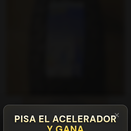
×
PISA EL ACELERADOR
Y GANA