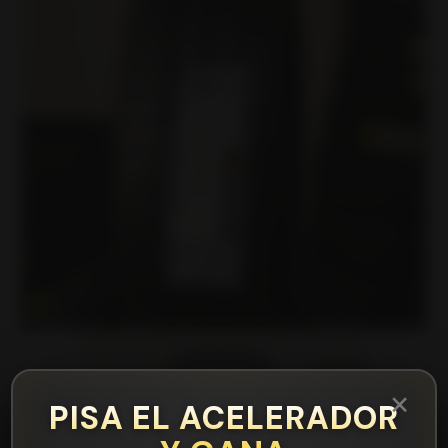
×
PISA EL ACELERADOR