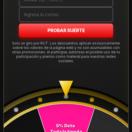
Cantidad
AGREGAR AL CARRO
PROBAR SUERTE
COMPRAR AHORA
Solo un giro por RUT. Los descuentos aplican exclusivamente
sobre los valores de la página web y no son acumulables con
Mostrar stock de ubicaciones
otras promociones. Al participar, autorizas el posible uso de tu
participación y premio como material para nuestras redes
sociales.
DESCRIPCIÓN
NEUMÁTICO 215/50R17 FALKEN ZE310R 91W. Instalación,
balanceo y válvulas nuevas, incluido en tu compra.
Leer más
DETALLES
ANCHO:
215
5% Dcto
PERFIL:
50
Toda la tienda