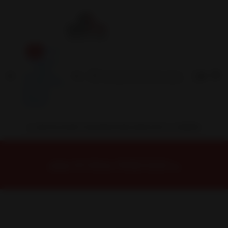
Inicio
Contacto
Blog
Términos y
Condiciones
Servicio
Estación
Central
INSTALACION Y BALANCEO INCLUIDOS EN TU COMPRA
Inicio
Neumáticos
NEUMATICOS R17
NEUMÁTICO 215/50R17 FALKEN ZE310R 91W