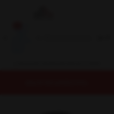
Inicio
Contacto
Blog
Términos y
Condiciones
Servicio
Estación
Central
INSTALACION Y BALANCEO INCLUIDOS EN TU COMPRA
Inicio
Neumáticos
NEUMATICOS R15
NEUMÁTICO 205/70R15 DUNLOP AT5 96T