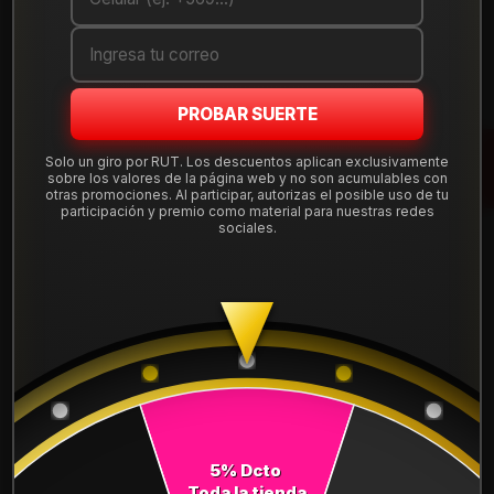
Cantidad
AGREGAR AL CARRO
PROBAR SUERTE
COMPRAR AHORA
Solo un giro por RUT. Los descuentos aplican exclusivamente
sobre los valores de la página web y no son acumulables con
Mostrar stock de ubicaciones
otras promociones. Al participar, autorizas el posible uso de tu
participación y premio como material para nuestras redes
sociales.
DESCRIPCIÓN
NEUMÁTICO 205/70R15 DUNLOP AT5 96T. Instalación,
balanceo y válvulas nuevas, incluido en tu compra.
Leer más
DETALLES
ANCHO:
205
5% Dcto
PERFIL:
70
Toda la tienda