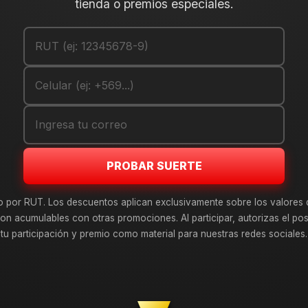
tienda o premios especiales.
PROBAR SUERTE
o por RUT. Los descuentos aplican exclusivamente sobre los valores 
on acumulables con otras promociones. Al participar, autorizas el pos
tu participación y premio como material para nuestras redes sociales.