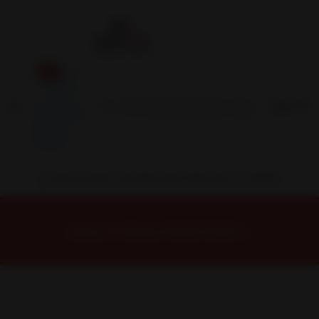
Inicio
Contacto
Blog
Términos y
Condiciones
Servicio
Estación
Central
INSTALACION Y BALANCEO INCLUIDOS EN TU COMPRA
Inicio
Neumáticos
NEUMATICOS R16
NEUMÁTICO 185/55R16 FALKEN ZE310R 83V