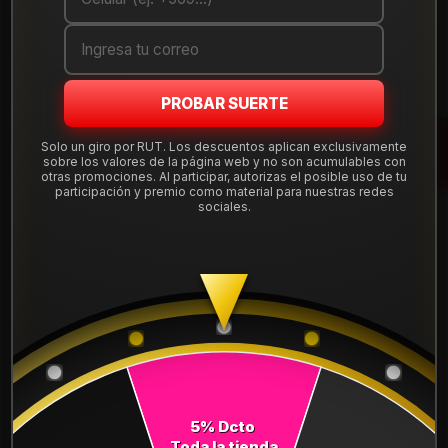
Cantidad
AGREGAR AL CARRO
PROBAR SUERTE
COMPRAR AHORA
Solo un giro por RUT. Los descuentos aplican exclusivamente
sobre los valores de la página web y no son acumulables con
Mostrar stock de ubicaciones
otras promociones. Al participar, autorizas el posible uso de tu
participación y premio como material para nuestras redes
sociales.
DESCRIPCIÓN
NEUMÁTICO 185/55R16 FALKEN ZE310R 83V. Instalación,
balanceo y válvulas nuevas, incluido en tu compra.
Leer más
DETALLES
ANCHO:
185
5% Dcto
PERFIL:
55
Toda la tienda