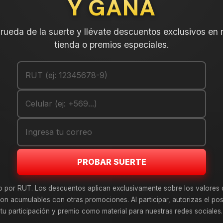
Y GANA
DESCRIPCIÓN
NEUMATICO 185/55R14 ROADX H
a rueda de la suerte y llévate descuentos exclusivos en 
compra.
tienda o premios especiales.
Leer más
DETALLES
ANCHO:
PERFIL:
ARO:
COMPARTE ESTE PRODUCTO
PROBAR SUERTE
o por RUT. Los descuentos aplican exclusivamente sobre los valores 
on acumulables con otras promociones. Al participar, autorizas el pos
tu participación y premio como material para nuestras redes sociales.
 de estos