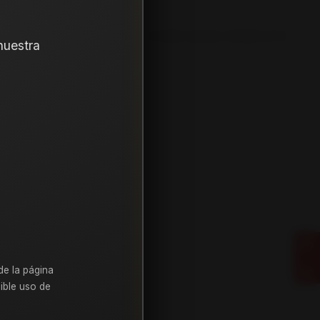
12. Instalación, balanceo y válvulas nuevas, incluido en tu
nuestra
185
55
14
de la página
ible uso de