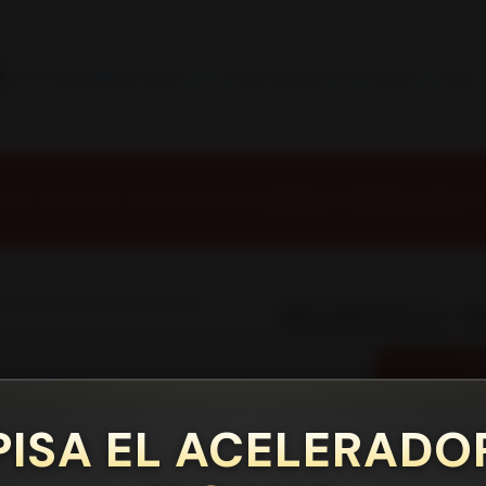
INSTALACION Y BALANCEO INCLUIDOS EN TU COMPRA
Inicio
Contacto
Blog
Términos y Condiciones
Servicio Estación Central
Inicio
Neumáticos
NEUMATICOS R14
NEUMATICO 185/55R14 ROADX H1
|
NEUMATICO 18
AG
Cantidad
PISA EL ACELERADO
Mostrar stock de ubicacione