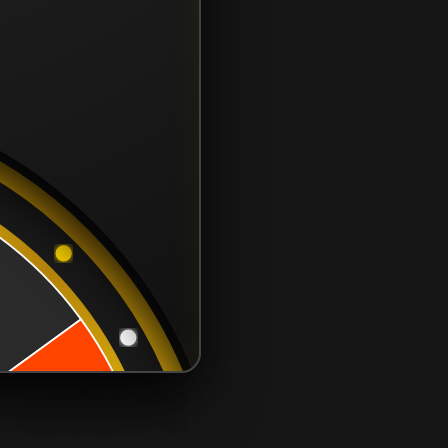
CONTÁCTANOS
contacto@samcor.cl
56934276904
Samcor Local
Av. 5 de Abril 4454, Bodega 9
Santiago - Estación Central
Región Metropolitana - Chile