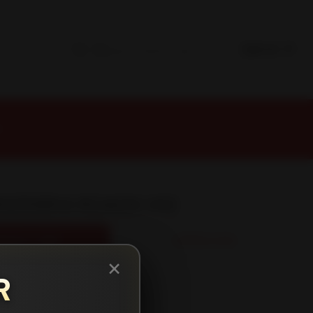
2
5/55R14 ROADX H12
REGAR AL CARRO
COMPRAR AHORA
×
R
s