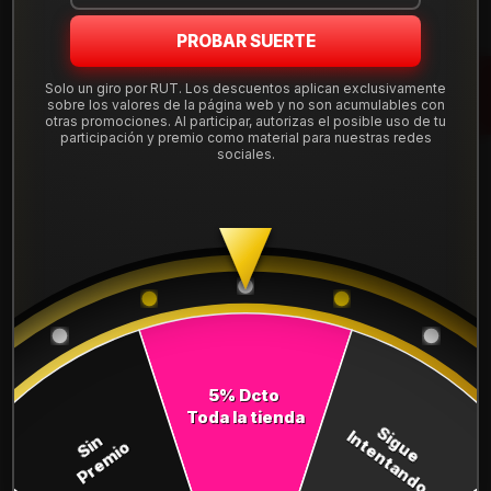
Mostrar stock de ubicaciones
PROBAR SUERTE
DESCRIPCIÓN
Solo un giro por RUT. Los descuentos aplican exclusivamente
sobre los valores de la página web y no son acumulables con
otras promociones. Al participar, autorizas el posible uso de tu
Neumático 165/70R13 Nexen NPRIZ GX. Instalación, balanceo
participación y premio como material para nuestras redes
y válvulas nuevas, incluido en tu compra.
sociales.
Leer más
DETALLES
ANCHO:
165
PERFIL:
70
ARO:
13
5% Dcto
COMPARTE ESTE PRODUCTO
Toda la tienda
Sigue
Intentando
Sin
Premio