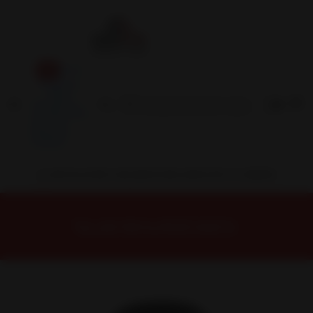
Inicio
Contacto
Blog
Términos y
Condiciones
Servicio
Estación
Central
INSTALACION Y BALANCEO INCLUIDOS EN TU COMPRA
Inicio
Neumáticos
NEUMATICOS R13
Neumático 165/70R13 Nexen NPRIZ GX