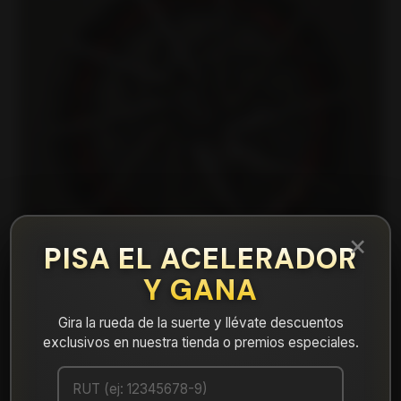
×
PISA EL ACELERADOR
Y GANA
Gira la rueda de la suerte y llévate descuentos
|
exclusivos en nuestra tienda o premios especiales.
15X361A Llanta Aro 15X6.5 4X100 Mbr Et
25