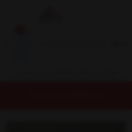
Inicio
Contacto
Blog
Términos y
Condiciones
Servicio
Estación
Central
INSTALACION Y BALANCEO INCLUIDOS EN TU COMPRA
Inicio
Llantas
ARO 15
Llantas 15 4x100
15X361A Llanta Aro 15X6.5 4X100 Mbr Et 25