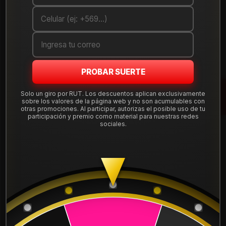
Debes comprar un mínimo de 1 unidades
Mostrar stock de ubicaciones
DESCRIPCIÓN
PROBAR SUERTE
Llanta de aleación
aro 15
en medida 15x6.5", con apernadura
Solo un giro por RUT. Los descuentos aplican exclusivamente
4x100
y offset ET 25, compatible con una amplia gama de
sobre los valores de la página web y no son acumulables con
autos que usan esta perforación. Diseño deportivo y liviano,
otras promociones. Al participar, autorizas el posible uso de tu
participación y premio como material para nuestras redes
ideal para uso diario en ciudad y carretera.
sociales.
Tu compra incluye
instalación, balanceo, centradores y
válvulas nuevas
, sin costos ocultos. Despachamos a todo
Chile desde nuestra tienda en Santiago.
Leer más
DETALLES
Aro:
15"
Ancho:
6.5"
ARO:
15
Apernadura:
4x100
Offset (ET):
25
APERNADURA :
4x100