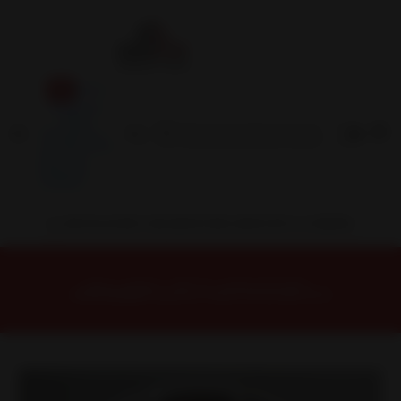
Inicio
Contacto
Blog
Términos y
Condiciones
Servicio
Estación
Central
INSTALACION Y BALANCEO INCLUIDOS EN TU COMPRA
Inicio
Llantas
ARO 15
Llantas 15 4x100
15H5526BMBR Llanta Aro 15X6,5 4X100 Mbr Et 25