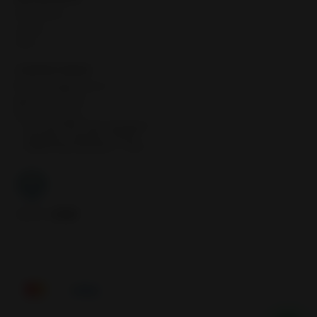
Neumáticos
Llantas
Inicio
CONTÁCTANOS
contacto@samcor.cl
56934276904
Samcor Local
Av. 5 de Abril 4454, Bodega 9
Santiago - Estación Central
Región Metropolitana - Chile
Síguenos