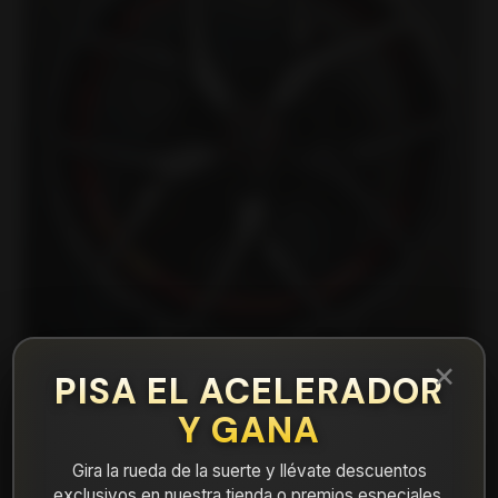
×
PISA EL ACELERADOR
Y GANA
|
15H5526BMBR Llanta Aro 15X6,5 4X100
Mbr Et 25
Gira la rueda de la suerte y llévate descuentos
exclusivos en nuestra tienda o premios especiales.