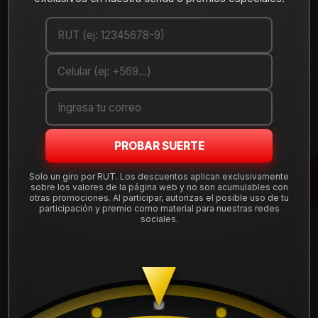
Cantidad
AGREGAR AL CARRO
COMPRAR AHORA
Debes comprar un mínimo de 1 unidades
PROBAR SUERTE
Mostrar stock de ubicaciones
Solo un giro por RUT. Los descuentos aplican exclusivamente
sobre los valores de la página web y no son acumulables con
otras promociones. Al participar, autorizas el posible uso de tu
DESCRIPCIÓN
participación y premio como material para nuestras redes
sociales.
Llanta Aro 15X6,5 4X100 Mbr Et 25 15H5526BMBR .
Instalación, balanceo, centradores y válvulas nuevas,
incluido en tu compra.
Leer más
DETALLES