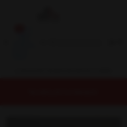
Inicio
Contacto
Blog
Términos y
Condiciones
Servicio
Estación
Central
INSTALACION Y BALANCEO INCLUIDOS EN TU COMPRA
Inicio
Llantas
ARO 15
Llantas 15 4x100
15H1276B Llanta Aro 15X7 4X100 Mb Et 0