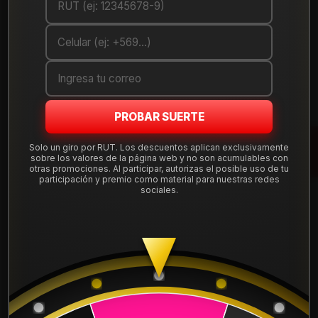
Debes comprar un mínimo de 1 unidades
Mostrar stock de ubicaciones
DESCRIPCIÓN
Llanta de aleación
aro 15
en acabado negro mate, medida
PROBAR SUERTE
15x7", con apernadura
4x100
y offset ET 0, compatible con
una amplia gama de autos que usan esta perforación. Diseño
Solo un giro por RUT. Los descuentos aplican exclusivamente
deportivo y liviano, ideal para uso diario en ciudad y
sobre los valores de la página web y no son acumulables con
carretera.
otras promociones. Al participar, autorizas el posible uso de tu
participación y premio como material para nuestras redes
sociales.
Tu compra incluye
instalación, balanceo, centradores y
válvulas nuevas
, sin costos ocultos. Despachamos a todo
Leer más
Chile desde nuestra tienda en Santiago.
DETALLES
Aro:
15"
ARO:
15
Ancho:
7"
Apernadura:
4x100
APERNADURA :
4x100
Offset (ET):
0