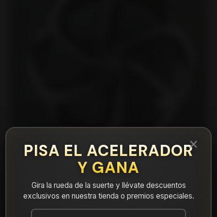
×
PISA EL ACELERADOR
Y GANA
|
Gira la rueda de la suerte y llévate descuentos
15H1276B Llanta Aro 15X7 4X100 Mb Et 0
exclusivos en nuestra tienda o premios especiales.