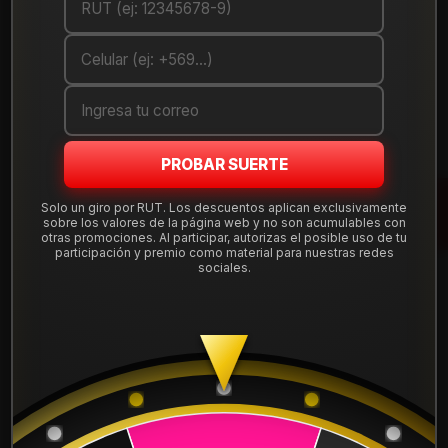
Debes comprar un mínimo de 1 unidades
Mostrar stock de ubicaciones
DESCRIPCIÓN
Llanta de aleación
aro 15
en medida 15x7", con apernadura
PROBAR SUERTE
4x100
y offset ET 32, compatible con una amplia gama de
autos que usan esta perforación. Diseño deportivo y liviano,
Solo un giro por RUT. Los descuentos aplican exclusivamente
ideal para uso diario en ciudad y carretera.
sobre los valores de la página web y no son acumulables con
otras promociones. Al participar, autorizas el posible uso de tu
Tu compra incluye
instalación, balanceo, centradores y
participación y premio como material para nuestras redes
sociales.
válvulas nuevas
, sin costos ocultos. Despachamos a todo
Chile desde nuestra tienda en Santiago.
Leer más
DETALLES
Aro:
15"
Ancho:
7"
ARO:
15
Apernadura:
4x100
Offset (ET):
32
APERNADURA :
4x100
Código:
15B5880A