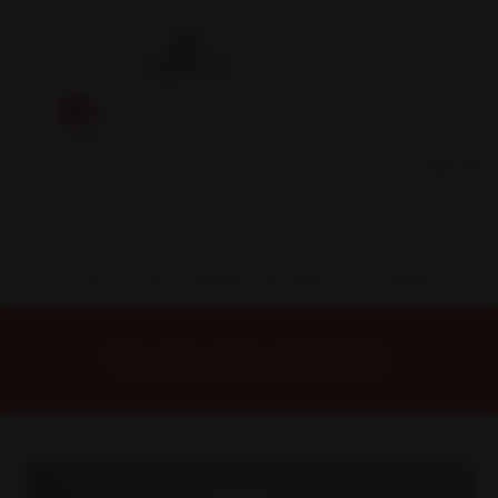
Inicio
Contacto
Blog
Términos y
Condiciones
Servicio
Estación
Central
INSTALACION Y BALANCEO INCLUIDOS EN TU COMPRA
Inicio
Llantas
ARO 15
Llantas 15 4x100
15B5880A Llanta Aro 15X7 4X100 Bl Et 32