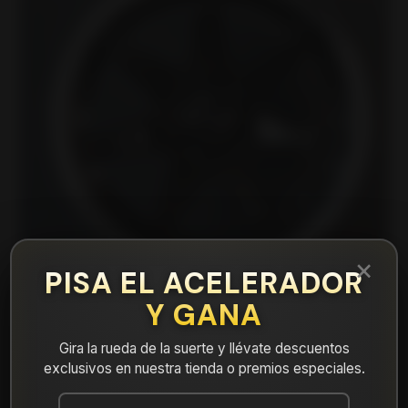
×
PISA EL ACELERADOR
Y GANA
|
Gira la rueda de la suerte y llévate descuentos
15B5880A Llanta Aro 15X7 4X100 Bl Et 32
exclusivos en nuestra tienda o premios especiales.