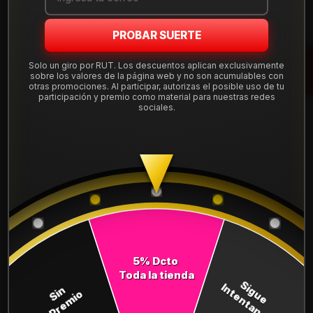
Mostrar stock de ubicaciones
PROBAR SUERTE
DESCRIPCIÓN
Solo un giro por RUT. Los descuentos aplican exclusivamente
sobre los valores de la página web y no son acumulables con
Llanta Aro 16X7 5X114 Hb Et 38 ZR00767545HB.
otras promociones. Al participar, autorizas el posible uso de tu
participación y premio como material para nuestras redes
Leer más
sociales.
DETALLES
ARO:
16
APERNADURA :
5x114
PULGADAS DE
7"
ANCHO:
ET:
38
5% Dcto
Toda la tienda
Sigue
COMPARTE ESTE PRODUCTO
Intentando
Sin
Premio