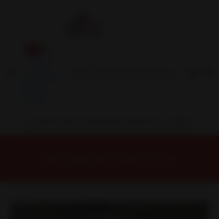
Inicio
Contacto
Blog
Términos y
Condiciones
Servicio
Estación
Central
INSTALACION Y BALANCEO INCLUIDOS EN TU COMPRA
Inicio
Llantas
ARO 16
Llantas 16 5x114
ZR00767545HB Llanta Aro 16X7 5X114 Hb Et 38