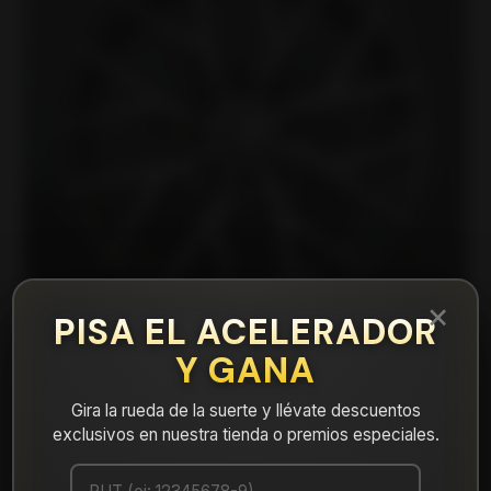
×
PISA EL ACELERADOR
Y GANA
Gira la rueda de la suerte y llévate descuentos
|
TORNA561045MBM Llanta Aro 15X6,5
exclusivos en nuestra tienda o premios especiales.
4X100/114 Mbm Et 35