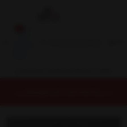
Inicio
Contacto
Blog
Términos y
Condiciones
Servicio
Estación
Central
INSTALACION Y BALANCEO INCLUIDOS EN TU COMPRA
Inicio
Llantas
ARO 15
Llantas 15 4x100
TORNA561045MBM Llanta Aro 15X6,5 4X100/114 Mbm Et 35