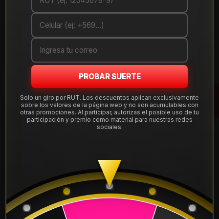
Cantidad
AGREGAR AL CARRO
COMPRAR AHORA
PROBAR SUERTE
Mostrar stock de ubicaciones
Solo un giro por RUT. Los descuentos aplican exclusivamente
sobre los valores de la página web y no son acumulables con
otras promociones. Al participar, autorizas el posible uso de tu
DESCRIPCIÓN
participación y premio como material para nuestras redes
sociales.
Llanta Aro 15X6,5 4X100/114 Mbm Et 35 TORNA561045MBM.
Leer más
DETALLES
ARO:
15
APERNADURA :
4x100
APERNADURA :
4x114