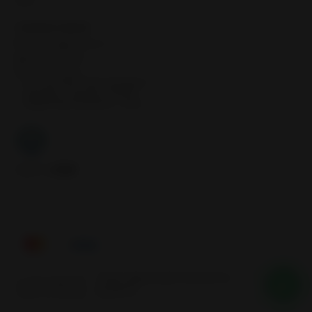
Inicio
CONTÁCTANOS
contacto@samcor.cl
56934276904
Samcor Local
Av. 5 de Abril 4454, Bodega 9
Santiago - Estación Central
Región Metropolitana - Chile
Síguenos
Tienes alguna duda? Nosotros te
2026 SAMCOR.
ayudamos
Todos los derechos reservados.
Desarrollado por Jumpseller
.