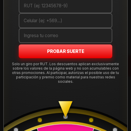
Debes comprar un mínimo de 1 unidades
Mostrar stock de ubicaciones
DESCRIPCIÓN
Llanta de aleación
aro 15
en medida 15x7", con apernadura
PROBAR SUERTE
4x100
y offset ET 35, compatible con una amplia gama de
autos que usan esta perforación. Diseño deportivo y liviano,
Solo un giro por RUT. Los descuentos aplican exclusivamente
sobre los valores de la página web y no son acumulables con
ideal para uso diario en ciudad y carretera.
otras promociones. Al participar, autorizas el posible uso de tu
participación y premio como material para nuestras redes
Tu compra incluye
instalación, balanceo, centradores y
sociales.
válvulas nuevas
, sin costos ocultos. Despachamos a todo
Chile desde nuestra tienda en Santiago.
Leer más
DETALLES
Aro:
15"
Ancho:
7"
ARO:
15
Apernadura:
4x100
Offset (ET):
35
APERNADURA :
4x100