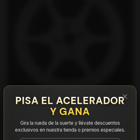
×
PISA EL ACELERADOR
Y GANA
|
FF685710W Llanta Aro 15X7 4X100 W Et
Gira la rueda de la suerte y llévate descuentos
35
exclusivos en nuestra tienda o premios especiales.