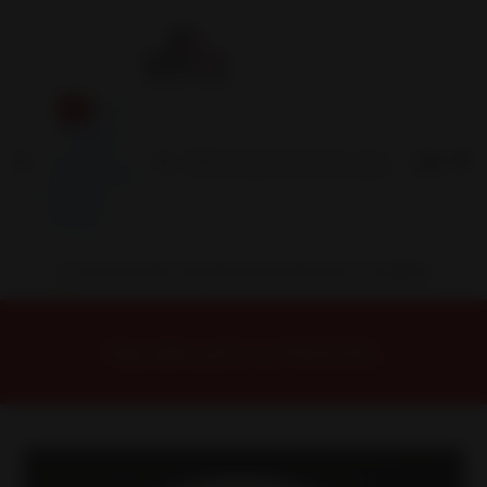
Inicio
Contacto
Blog
Términos y
Condiciones
Servicio
Estación
Central
INSTALACION Y BALANCEO INCLUIDOS EN TU COMPRA
Inicio
Llantas
ARO 15
Llantas 15 4x100
FF685710W Llanta Aro 15X7 4X100 W Et 35