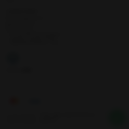
Inicio
CONTÁCTANOS
contacto@samcor.cl
56934276904
Samcor Local
Av. 5 de Abril 4454, Bodega 9
Santiago - Estación Central
Región Metropolitana - Chile
Síguenos
Tienes alguna duda? Nosotros te
2026 SAMCOR.
ayudamos
Todos los derechos reservados.
Desarrollado por Jumpseller
.