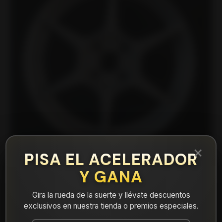
×
PISA EL ACELERADOR
Y GANA
|
FF685740MS Llanta Aro 15X7 4X100 Ms
Gira la rueda de la suerte y llévate descuentos
Et 35
exclusivos en nuestra tienda o premios especiales.