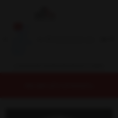
Inicio
Contacto
Blog
Términos y
Condiciones
Servicio
Estación
Central
INSTALACION Y BALANCEO INCLUIDOS EN TU COMPRA
Inicio
Llantas
ARO 15
Llantas 15 4x100
FF685740MS Llanta Aro 15X7 4X100 Ms Et 35