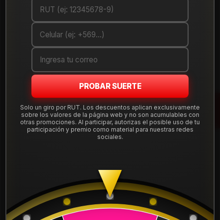
Debes comprar un mínimo de 1 unidades
Mostrar stock de ubicaciones
DESCRIPCIÓN
Llanta de aleación
aro 15
en medida 15x7", con apernadura
PROBAR SUERTE
4x100
y offset ET 35, compatible con una amplia gama de
autos que usan esta perforación. Diseño deportivo y liviano,
Solo un giro por RUT. Los descuentos aplican exclusivamente
sobre los valores de la página web y no son acumulables con
ideal para uso diario en ciudad y carretera.
otras promociones. Al participar, autorizas el posible uso de tu
participación y premio como material para nuestras redes
Tu compra incluye
instalación, balanceo, centradores y
sociales.
válvulas nuevas
, sin costos ocultos. Despachamos a todo
Chile desde nuestra tienda en Santiago.
Leer más
DETALLES
Aro:
15"
Ancho:
7"
ARO:
15
Apernadura:
4x100
Offset (ET):
35
APERNADURA :
4x100