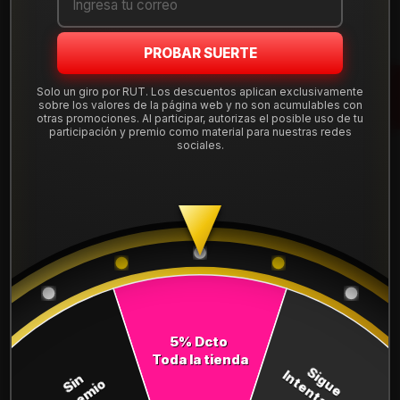
Mostrar stock de ubicaciones
PROBAR SUERTE
DESCRIPCIÓN
Solo un giro por RUT. Los descuentos aplican exclusivamente
Llanta Aro 15X7 4X100 Mb Et 35 FF685710MB.
sobre los valores de la página web y no son acumulables con
otras promociones. Al participar, autorizas el posible uso de tu
Leer más
participación y premio como material para nuestras redes
sociales.
DETALLES
ARO:
15
APERNADURA :
4x100
PULGADAS DE
7"
ANCHO:
ET:
35
5% Dcto
Toda la tienda
COMPARTE ESTE PRODUCTO
Sigue
Intentando
Sin
Premio