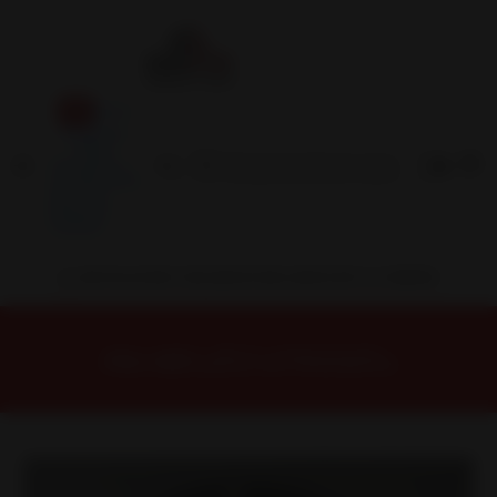
Inicio
Contacto
Blog
Términos y
Condiciones
Servicio
Estación
Central
INSTALACION Y BALANCEO INCLUIDOS EN TU COMPRA
Inicio
Llantas
ARO 15
Llantas 15 4x100
FF685710MB Llanta Aro 15X7 4X100 Mb Et 35