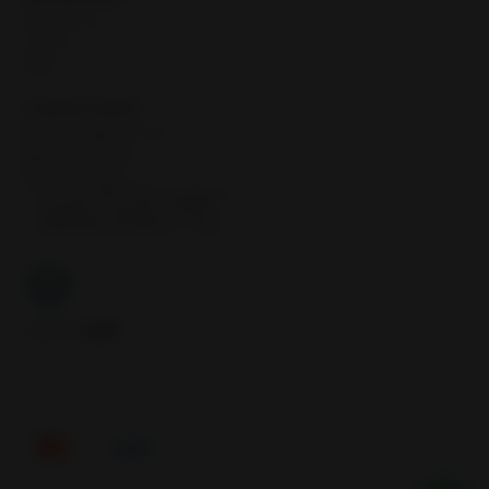
Neumáticos
Llantas
Inicio
CONTÁCTANOS
contacto@samcor.cl
56934276904
Samcor Local
Av. 5 de Abril 4454, Bodega 9
Santiago - Estación Central
Región Metropolitana - Chile
Síguenos