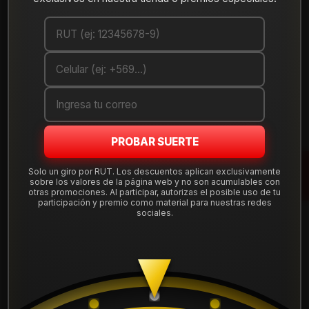
Cantidad
AGREGAR AL CARRO
COMPRAR AHORA
Debes comprar un mínimo de 1 unidades
PROBAR SUERTE
Mostrar stock de ubicaciones
Solo un giro por RUT. Los descuentos aplican exclusivamente
sobre los valores de la página web y no son acumulables con
otras promociones. Al participar, autorizas el posible uso de tu
DESCRIPCIÓN
participación y premio como material para nuestras redes
sociales.
Llanta Aro 16X7 5X114 Mbm Et 38 FF5467545MBM .
Instalación, balanceo, centradores y válvulas nuevas,
incluido en tu compra.
Leer más
DETALLES