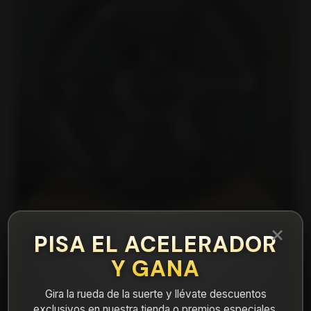
×
PISA EL ACELERADOR
Y GANA
|
FF5467545MBM Llanta Aro 16X7 5X114
Mbm Et 38
Gira la rueda de la suerte y llévate descuentos
exclusivos en nuestra tienda o premios especiales.