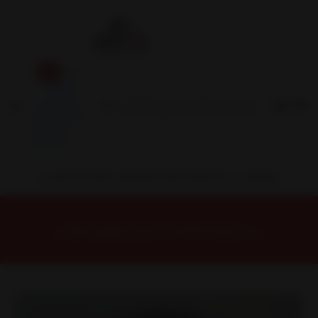
Inicio
Contacto
Blog
Términos y
Condiciones
Servicio
Estación
Central
INSTALACION Y BALANCEO INCLUIDOS EN TU COMPRA
Inicio
Llantas
ARO 16
Llantas 16 5x114
FF5467545MBM Llanta Aro 16X7 5X114 Mbm Et 38