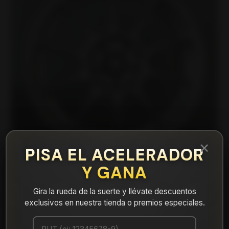
×
PISA EL ACELERADOR
Y GANA
Gira la rueda de la suerte y llévate descuentos
|
FF25751045MG Llanta Aro 15X7
exclusivos en nuestra tienda o premios especiales.
5X100/114 Mg Et 40