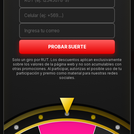
Cantidad
AGREGAR AL CARRO
COMPRAR AHORA
PROBAR SUERTE
Mostrar stock de ubicaciones
Solo un giro por RUT. Los descuentos aplican exclusivamente
sobre los valores de la página web y no son acumulables con
otras promociones. Al participar, autorizas el posible uso de tu
DESCRIPCIÓN
participación y premio como material para nuestras redes
sociales.
Llanta Aro 15X7 5X100/114 Mg Et 40 FF25751045MG.
Leer más
DETALLES
ARO:
15
APERNADURA :
5x100
APERNADURA :
5x114