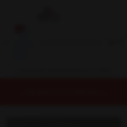
Inicio
Contacto
Blog
Términos y
Condiciones
Servicio
Estación
Central
INSTALACION Y BALANCEO INCLUIDOS EN TU COMPRA
Inicio
Llantas
ARO 15
Llantas 15 5x100
FF25751045MG Llanta Aro 15X7 5X100/114 Mg Et 40