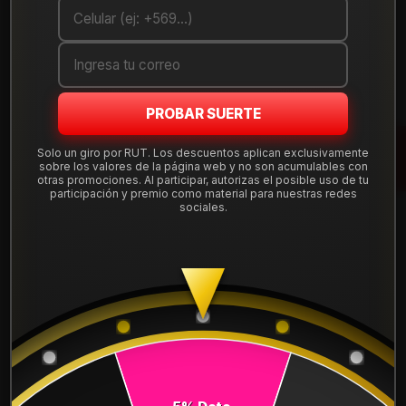
Cantidad
AGREGAR AL CARRO
COMPRAR AHORA
PROBAR SUERTE
Mostrar stock de ubicaciones
Solo un giro por RUT. Los descuentos aplican exclusivamente
sobre los valores de la página web y no son acumulables con
otras promociones. Al participar, autorizas el posible uso de tu
participación y premio como material para nuestras redes
sociales.
DESCRIPCIÓN
Llanta Aro 18X8,5 5X112 Hb Et 40 FF10788512HB.
Leer más
DETALLES
ARO:
18
APERNADURA :
5x112
PULGADAS DE
8,5"