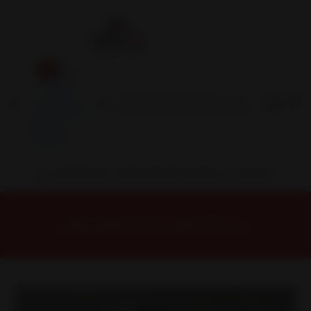
Inicio
Contacto
Blog
Términos y
Condiciones
Servicio
Estación
Central
INSTALACION Y BALANCEO INCLUIDOS EN TU COMPRA
Inicio
Llantas
ARO 18
Llantas 18 5x112
FF10788512HB Llanta Aro 18X8,5 5X112 Hb Et 40