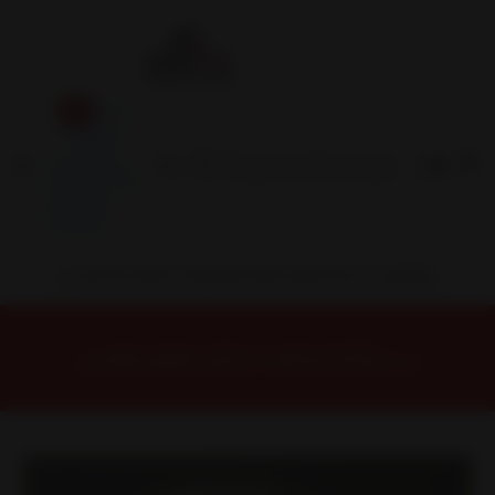
Inicio
Contacto
Blog
Términos y
Condiciones
Servicio
Estación
Central
INSTALACION Y BALANCEO INCLUIDOS EN TU COMPRA
Inicio
Llantas
ARO 17
Llantas 17 5X120
DS0578520HBM Llanta Aro 17X8,5 5X120 Hbm Et 30