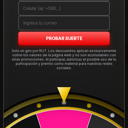
Cantidad
AGREGAR AL CARRO
COMPRAR AHORA
PROBAR SUERTE
Mostrar stock de ubicaciones
Solo un giro por RUT. Los descuentos aplican exclusivamente
sobre los valores de la página web y no son acumulables con
otras promociones. Al participar, autorizas el posible uso de tu
participación y premio como material para nuestras redes
DESCRIPCIÓN
sociales.
Llanta Aro 17X8,5 5X120 Hbm Et 30 DS0578520HBM.
Leer más
DETALLES
ARO:
17
APERNADURA :
5x120
PULGADAS DE
8,5"