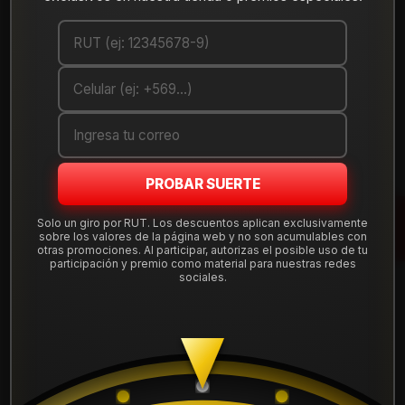
Pack Neumático 215/45R17 (+$200.000)
Pack Neumático 205/40R17 (+$200.000)
Pack Neumático 195/40R17 (+$200.000)
Pack Neumático 205/45R17 (+$200.000)
Cantidad
AGREGAR AL CARRO
PROBAR SUERTE
Solo un giro por RUT. Los descuentos aplican exclusivamente
COMPRAR AHORA
sobre los valores de la página web y no son acumulables con
otras promociones. Al participar, autorizas el posible uso de tu
participación y premio como material para nuestras redes
Mostrar stock de ubicaciones
sociales.
DESCRIPCIÓN
¿Quieres sumar neumáticos?
LLEVATE EL PACK
SELECCIONANDO LA CASILLA NEUMÁTICOS