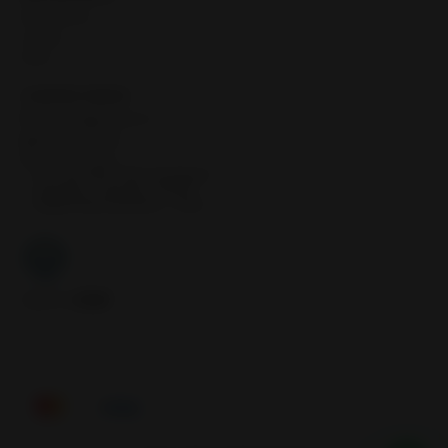
Neumáticos
Llantas
Inicio
CONTÁCTANOS
contacto@samcor.cl
56934276904
Samcor Local
Av. 5 de Abril 4454, Bodega 9
Santiago - Estación Central
Región Metropolitana - Chile
Síguenos