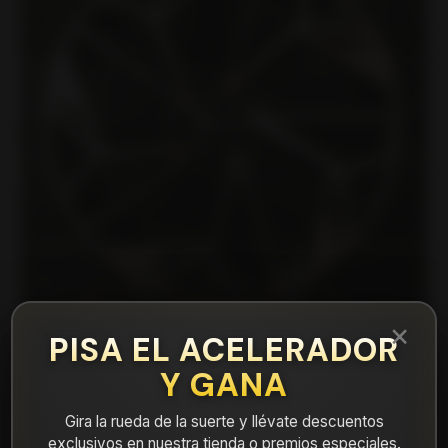
×
PISA EL ACELERADOR
Y GANA
|
CRA17097710BFP Llanta Aro 17X7 4X100
Bfp
Gira la rueda de la suerte y llévate descuentos
exclusivos en nuestra tienda o premios especiales.