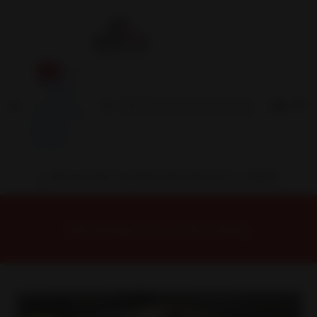
Inicio
Contacto
Blog
Términos y
Condiciones
Servicio
Estación
Central
INSTALACION Y BALANCEO INCLUIDOS EN TU COMPRA
Inicio
Llantas
ARO 17
Llantas 17 4X100
CRA17097710BFP Llanta Aro 17X7 4X100 Bfp
Tik Tok