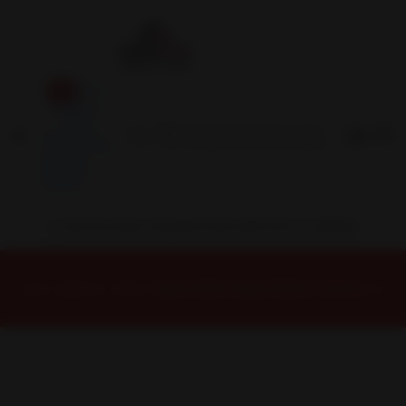
Inicio
Contacto
Blog
Términos y
Condiciones
Servicio
Estación
Central
INSTALACION Y BALANCEO INCLUIDOS EN TU COMPRA
Inicio
Baterias
60AH
Bateria 60AH Olimpo 55D23L CCA 510 (- +)