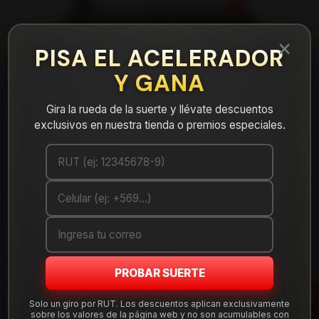
×
PISA EL ACELERADOR
Y GANA
Gira la rueda de la suerte y llévate descuentos
exclusivos en nuestra tienda o premios especiales.
|
Bateria 60AH Olimpo 55D23L CCA 510 (-
PROBAR SUERTE
+)
Solo un giro por RUT. Los descuentos aplican exclusivamente
sobre los valores de la página web y no son acumulables con