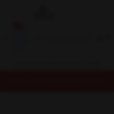
Inicio
Contacto
Blog
Términos y
Condiciones
Servicio
Estación
Central
INSTALACION Y BALANCEO INCLUIDOS EN TU COMPRA
Inicio
Baterias
90AH
Bateria 90AH Olimpo 95D31R CCA 670(+ -)