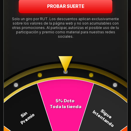
Cantidad
PROBAR SUERTE
AGREGAR AL CARRO
Solo un giro por RUT. Los descuentos aplican exclusivamente
sobre los valores de la página web y no son acumulables con
otras promociones. Al participar, autorizas el posible uso de tu
COMPRAR AHORA
participación y premio como material para nuestras redes
sociales.
Mostrar stock de ubicaciones
DESCRIPCIÓN
Bateria 90AH Olimpo 95D31R CCA 670(+ -)
Leer más
COMPARTE ESTE PRODUCTO
5% Dcto
Toda la tienda
Sigue
Intentando
Sin
Premio