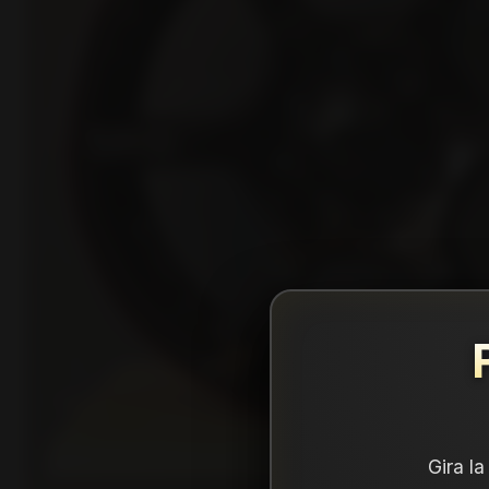
Gira l