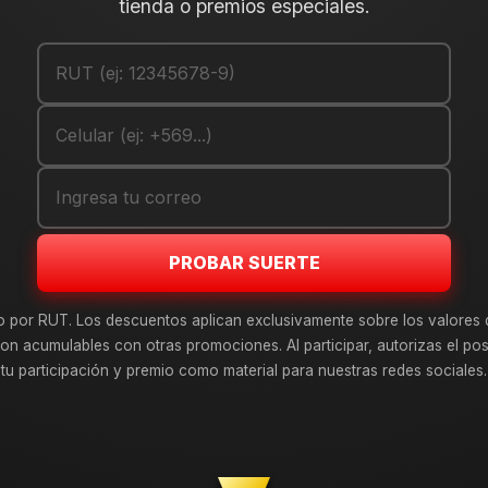
tienda o premios especiales.
COMPARTE ESTE PRODUCTO
PROBAR SUERTE
o por RUT. Los descuentos aplican exclusivamente sobre los valores 
on acumulables con otras promociones. Al participar, autorizas el pos
tu participación y premio como material para nuestras redes sociales.