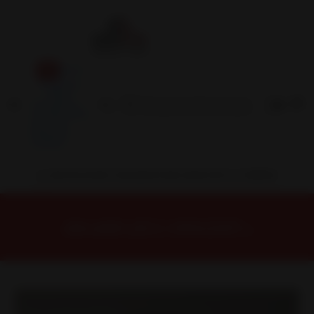
Inicio
Contacto
Blog
Términos y
Condiciones
Servicio
Estación
Central
INSTALACION Y BALANCEO INCLUIDOS EN TU COMPRA
Inicio
Llantas
ARO 17
Llantas 17 6X130
540879630B1 Llanta Aro 17X9 6X130 B1 Et -10