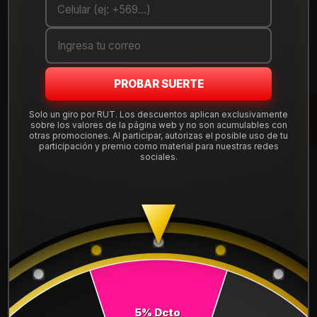
Debes comprar un mínimo de 1 unidades
Mostrar stock de ubicaciones
PROBAR SUERTE
DESCRIPCIÓN
Solo un giro por RUT. Los descuentos aplican exclusivamente
Llanta Aro 17X9 6X130 B1 Et -10 . Instalación, balanceo,
sobre los valores de la página web y no son acumulables con
centradores y válvulas nuevas, incluido en tu compra.
otras promociones. Al participar, autorizas el posible uso de tu
participación y premio como material para nuestras redes
Leer más
sociales.
DETALLES
ARO:
17
APERNADURA :
6x130
PULGADAS DE
9"
ANCHO:
Precio x set:
$450.000
5% Dcto