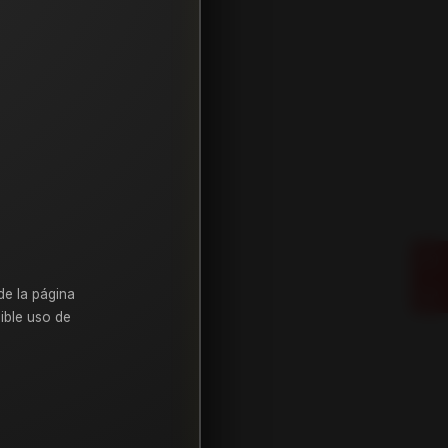
de la página
ible uso de