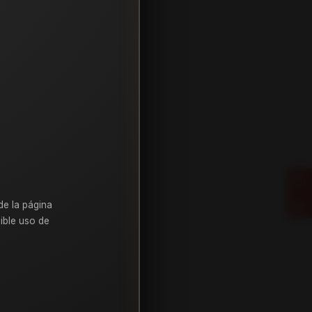
de la página
ible uso de