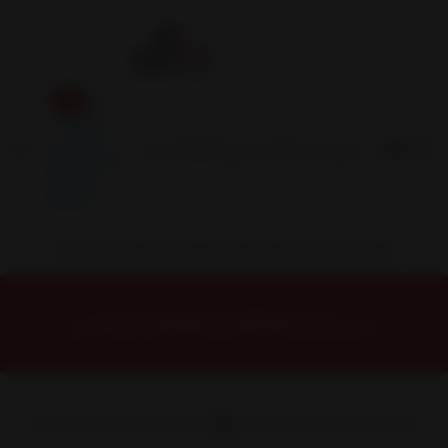
Inicio
Contacto
Blog
Términos y
Condiciones
Servicio
Estación
Central
INSTALACION Y BALANCEO INCLUIDOS EN TU COMPRA
Inicio
Neumáticos
NEUMATICOS R20
NEUMÁTICO 285/60R20 FALKEN WPAT4W 125/122R