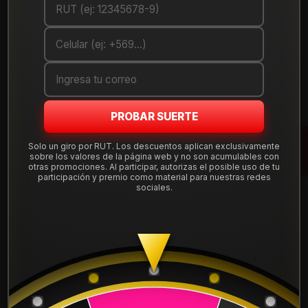
DETALLES
ANCHO:
285
PERFIL:
60
ARO:
20
PROBAR SUERTE
COMPARTE ESTE PRODUCTO
Solo un giro por RUT. Los descuentos aplican exclusivamente
sobre los valores de la página web y no son acumulables con
otras promociones. Al participar, autorizas el posible uso de tu
participación y premio como material para nuestras redes
sociales.
También podría interesarte uno de estos
2756020WPAT4WF
|
FALKEN
NEUMÁTICO 275/60R20 FALKEN WPAT4W 119/116S