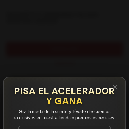
|
NEUMÁTICO 285/60R20 FALKEN
WPAT4W 125/122R
Cantidad
AGREGAR AL CARRO
COMPRAR AHORA
Mostrar stock de ubicaciones
×
PISA EL ACELERADOR
Y GANA
DESCRIPCIÓN
NEUMÁTICO 285/60R20 FALKEN WPAT4W 125/122R.
Gira la rueda de la suerte y llévate descuentos
Instalación, balanceo y válvulas nuevas, incluido en tu
exclusivos en nuestra tienda o premios especiales.
compra.
Leer más