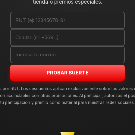
tienda o premios especiales.
PROBAR SUERTE
o por RUT. Los descuentos aplican exclusivamente sobre los valores 
on acumulables con otras promociones. Al participar, autorizas el pos
tu participación y premio como material para nuestras redes sociales.