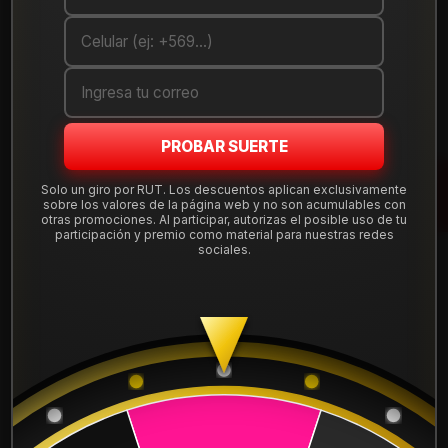
ANCHO:
27
PERFIL:
850
ARO:
14
PROBAR SUERTE
COMPARTE ESTE PRODUCTO
Solo un giro por RUT. Los descuentos aplican exclusivamente
sobre los valores de la página web y no son acumulables con
otras promociones. Al participar, autorizas el posible uso de tu
participación y premio como material para nuestras redes
sociales.
También podría interesarte uno de estos
18514MIRAMR30
|
MIRAGE
NEUMATICO 185R14C MIRAGE MR300
$53.900