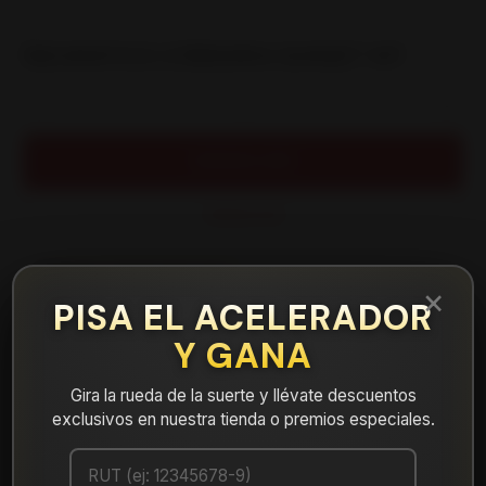
|
NEUMATICO 27/850R14 SUNSET MT
Cantidad
AGREGAR AL CARRO
COMPRAR AHORA
Mostrar stock de ubicaciones
×
PISA EL ACELERADOR
Y GANA
DESCRIPCIÓN
NEUMATICO 27/850R14 SUNSET MT. Instalación, balanceo y
Gira la rueda de la suerte y llévate descuentos
válvulas nuevas, incluido en tu compra.
exclusivos en nuestra tienda o premios especiales.
Leer más
DETALLES