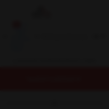
Inicio
Contacto
Blog
Términos y
Condiciones
Servicio
Estación
Central
INSTALACION Y BALANCEO INCLUIDOS EN TU COMPRA
Inicio
Neumáticos
NEUMATICOS R14
NEUMATICO 27/850R14 SUNSET MT