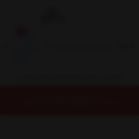
Inicio
Contacto
Blog
Términos y
Condiciones
Servicio
Estación
Central
INSTALACION Y BALANCEO INCLUIDOS EN TU COMPRA
Inicio
Neumáticos
NEUMATICOS R18
NEUMÁTICO 275/70R18 FALKEN WPMT01 125/122Q