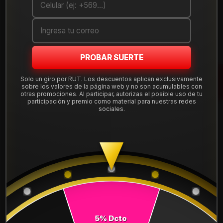
Cantidad
AGREGAR AL CARRO
PROBAR SUERTE
COMPRAR AHORA
Solo un giro por RUT. Los descuentos aplican exclusivamente
Mostrar stock de ubicaciones
sobre los valores de la página web y no son acumulables con
otras promociones. Al participar, autorizas el posible uso de tu
participación y premio como material para nuestras redes
sociales.
DESCRIPCIÓN
NEUMÁTICO 275/70R18 FALKEN WPMT01 125/122Q.
Instalación, balanceo y válvulas nuevas, incluido en tu
compra.
Leer más
DETALLES
ANCHO:
275
5% Dcto