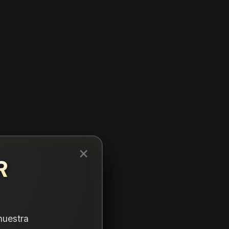
275
70
16
×
R
nuestra