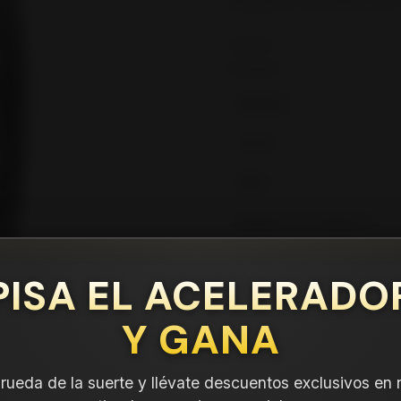
incluido en tu compra.
Leer más
DETALLES
ANCHO:
PERFIL:
ARO:
COMPARTE ESTE PRODUCTO
PISA EL ACELERADO
Y GANA
a rueda de la suerte y llévate descuentos exclusivos en 