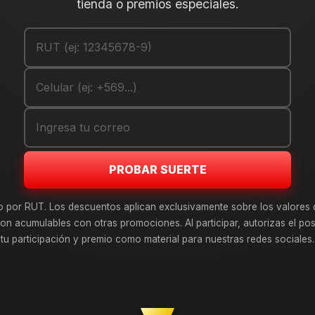
tienda o premios especiales.
PROBAR SUERTE
o por RUT. Los descuentos aplican exclusivamente sobre los valores 
on acumulables con otras promociones. Al participar, autorizas el pos
tu participación y premio como material para nuestras redes sociales.