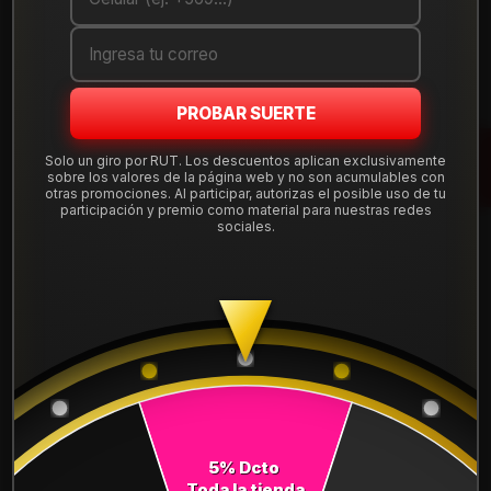
Cantidad
AGREGAR AL CARRO
PROBAR SUERTE
COMPRAR AHORA
Solo un giro por RUT. Los descuentos aplican exclusivamente
sobre los valores de la página web y no son acumulables con
Mostrar stock de ubicaciones
otras promociones. Al participar, autorizas el posible uso de tu
participación y premio como material para nuestras redes
sociales.
DESCRIPCIÓN
NEUMÁTICO 275/65R18 FALKEN WPAT3W 116T. Instalación,
balanceo y válvulas nuevas, incluido en tu compra.
Leer más
DETALLES
ANCHO:
275
5% Dcto
PERFIL:
65
Toda la tienda