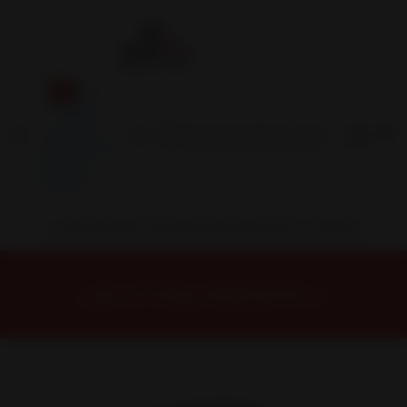
Inicio
Contacto
Blog
Términos y
Condiciones
Servicio
Estación
Central
INSTALACION Y BALANCEO INCLUIDOS EN TU COMPRA
Inicio
Neumáticos
NEUMATICOS R18
NEUMÁTICO 275/65R18 FALKEN WPAT3W 116T