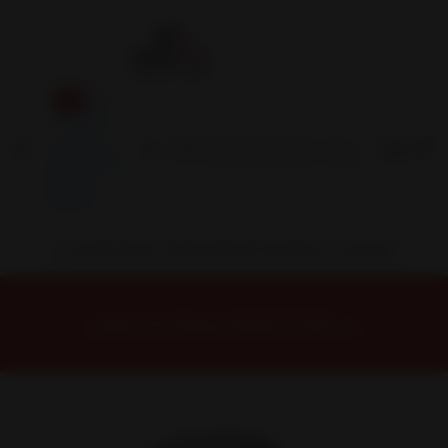
Inicio
Contacto
Blog
Términos y
Condiciones
Servicio
Estación
Central
INSTALACION Y BALANCEO INCLUIDOS EN TU COMPRA
Inicio
Neumáticos
NEUMATICOS R20
NEUMÁTICO 275/55R20 FALKEN CT60AS 117H