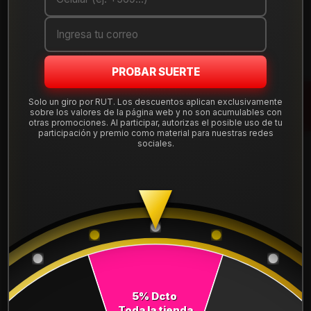
Cantidad
AGREGAR AL CARRO
PROBAR SUERTE
COMPRAR AHORA
Solo un giro por RUT. Los descuentos aplican exclusivamente
sobre los valores de la página web y no son acumulables con
Mostrar stock de ubicaciones
otras promociones. Al participar, autorizas el posible uso de tu
participación y premio como material para nuestras redes
sociales.
DESCRIPCIÓN
NEUMÁTICO 275/55R20 FALKEN CT60AS 117H. Instalación,
balanceo y válvulas nuevas, incluido en tu compra.
Leer más
DETALLES
ANCHO:
275
5% Dcto
PERFIL:
55
Toda la tienda