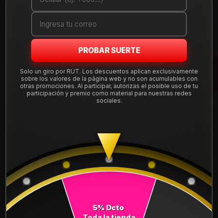
Cantidad
AGREGAR AL CARRO
PROBAR SUERTE
COMPRAR AHORA
Solo un giro por RUT. Los descuentos aplican exclusivamente
sobre los valores de la página web y no son acumulables con
Mostrar stock de ubicaciones
otras promociones. Al participar, autorizas el posible uso de tu
participación y premio como material para nuestras redes
sociales.
DESCRIPCIÓN
NEUMÁTICO 265/65R18 FALKEN WPAT3W 114T. Instalación,
balanceo y válvulas nuevas, incluido en tu compra.
Leer más
DETALLES
ANCHO:
265
5% Dcto
PERFIL:
65
Toda la tienda