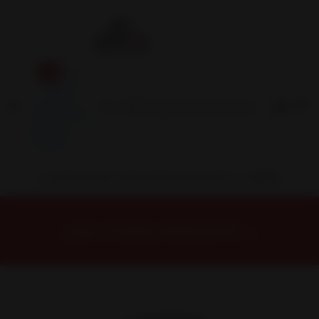
Inicio
Contacto
Blog
Términos y
Condiciones
Servicio
Estación
Central
INSTALACION Y BALANCEO INCLUIDOS EN TU COMPRA
Inicio
Neumáticos
NEUMATICOS R18
NEUMÁTICO 265/65R18 FALKEN WPAT3W 114T