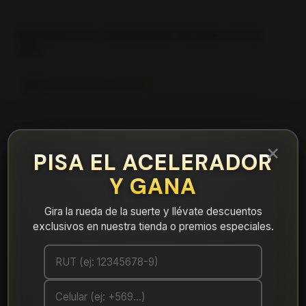
|
NEUMATICO 265/60R18 ROADX HT02
110H
Mostrar stock de ubicaciones
DESCRIPCIÓN
×
NEUMATICO 265/60R18 ROADX HT02 110H. Instalación,
PISA EL ACELERADOR
balanceo y válvulas nuevas, incluido en tu compra.
Y GANA
Leer más
DETALLES
Gira la rueda de la suerte y llévate descuentos
exclusivos en nuestra tienda o premios especiales.
ANCHO:
265
PERFIL:
60
ARO:
18