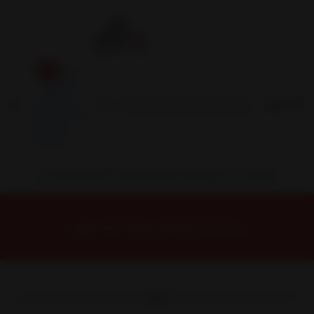
Inicio
Contacto
Blog
Términos y
Condiciones
Servicio
Estación
Central
INSTALACION Y BALANCEO INCLUIDOS EN TU COMPRA
Inicio
Neumáticos
NEUMATICOS R18
NEUMATICO 265/60R18 ROADX HT02 110H