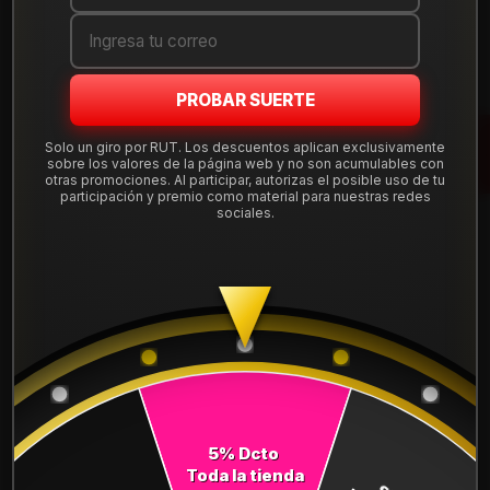
COMPARTE ESTE PRODUCTO
PROBAR SUERTE
Solo un giro por RUT. Los descuentos aplican exclusivamente
sobre los valores de la página web y no son acumulables con
También podría interesarte uno de estos
otras promociones. Al participar, autorizas el posible uso de tu
participación y premio como material para nuestras redes
sociales.
2357016ROADT01
|
ROADX
NEUMATICO 235/70R16 ROADX HT01
$89.900
Cantidad
Comprar ahora
5% Dcto
Toda la tienda