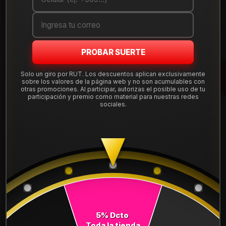
Cantidad
AGREGAR AL CARRO
PROBAR SUERTE
COMPRAR AHORA
Solo un giro por RUT. Los descuentos aplican exclusivamente
sobre los valores de la página web y no son acumulables con
Mostrar stock de ubicaciones
otras promociones. Al participar, autorizas el posible uso de tu
participación y premio como material para nuestras redes
sociales.
DESCRIPCIÓN
NEUMÁTICO 265/50R20 DUNLOP MAX060+ 111Y. Instalación,
balanceo y válvulas nuevas, incluido en tu compra.
Leer más
DETALLES
ANCHO:
265
5% Dcto
PERFIL:
50
Toda la tienda