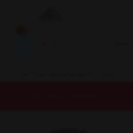
Inicio
Contacto
Blog
Términos y
Condiciones
Servicio
Estación
Central
INSTALACION Y BALANCEO INCLUIDOS EN TU COMPRA
Inicio
Neumáticos
NEUMATICOS R20
NEUMÁTICO 265/50R20 DUNLOP MAX060+ 111Y