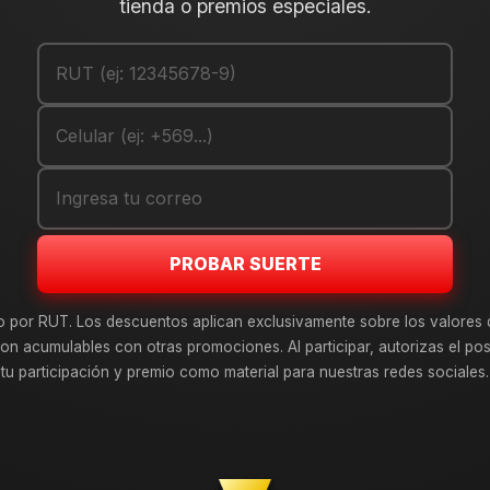
tienda o premios especiales.
PROBAR SUERTE
o por RUT. Los descuentos aplican exclusivamente sobre los valores 
on acumulables con otras promociones. Al participar, autorizas el pos
tu participación y premio como material para nuestras redes sociales.