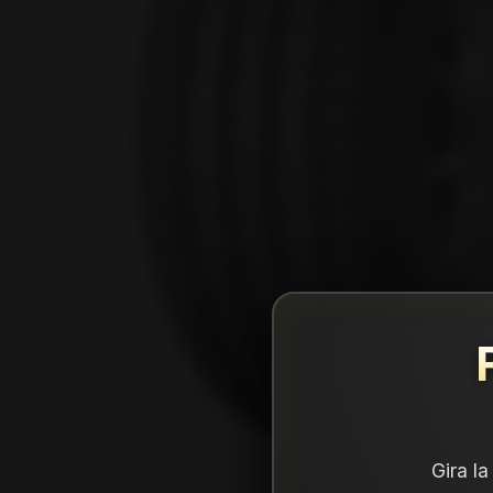
Gira l